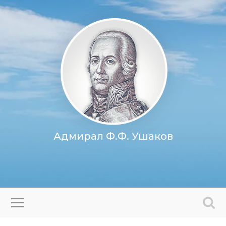
Адмирал Ф.Ф. Ушаков