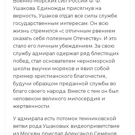
Военно-Морских сил России Ф. Ф.
Ушакова. Единожды присягнув на
верность, Ушаков отдал все силы службе
государственным интересам. Он всю
жизнь стремился «с отличным рвением
оказать себя полезным Отечеству». И это
стало его личным убеждением. За свою
службу адмирал одержал ряд блестящих
побед, стал основателем черноморской
школы выучки моряков и явил собой
пример христианского благочестия,
будучи образцом преданной службы во
благо своего народа. Вместе с тем он был
человеком великого милосердия и
жертвенности.
У адмирала есть потомок темниковской
ветви рода Ушаковых: видеоприветствие
из Москвы прислал Александр Семёнов.