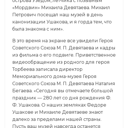
острова Узедом, летчика с позывным
«Мордвин» Михаила Девятаева. Михаил
Петрович посещал наш музей в день
канонизации Ушакова, и я горда тем, что
была знакома с ним».
В это время на экране все увидели Героя
Советского Союза М. П. Девятаева и кадры
из фильма о его подвиге. Приветственное
видеообращение из родного для героя
Торбеева записала директор
Мемориального дома-музея Героя
Советского Союза М. П. Девятаева Наталия
Бегаева. «Сегодня вы отмечаете большой
праздник — 280 лет со дня рождения Ф.
Ф. Ушакова. О наших земляках Федоре
Ушакове и Михаиле Девятаеве знают
далеко за пределами нашей страны.
Пусть ваш музей навсегда останется