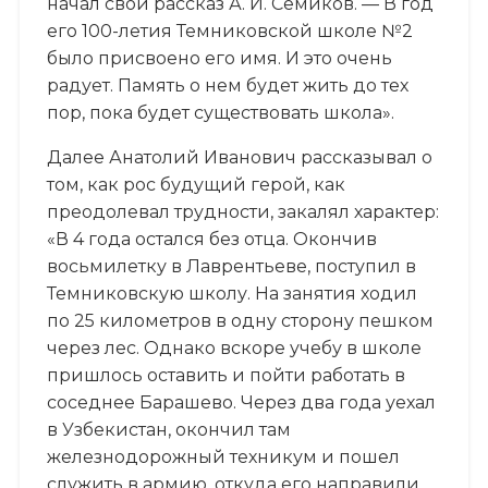
начал свой рассказ А. И. Семиков. — В год
его 100-летия Темниковской школе №2
было присвоено его имя. И это очень
радует. Память о нем будет жить до тех
пор, пока будет существовать школа».
Далее Анатолий Иванович рассказывал о
том, как рос будущий герой, как
преодолевал трудности, закалял характер:
«В 4 года остался без отца. Окончив
восьмилетку в Лаврентьеве, поступил в
Темниковскую школу. На занятия ходил
по 25 километров в одну сторону пешком
через лес. Однако вскоре учебу в школе
пришлось оставить и пойти работать в
соседнее Барашево. Через два года уехал
в Узбекистан, окончил там
железнодорожный техникум и пошел
служить в армию, откуда его направили