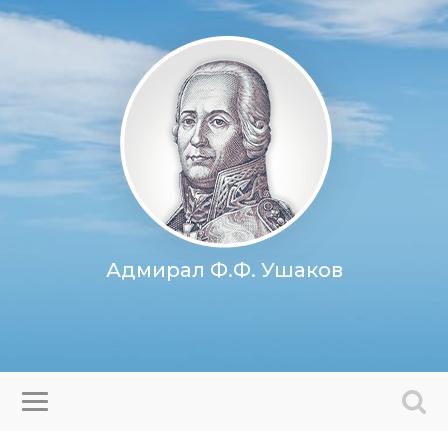
Адмирал Ф.Ф. Ушаков